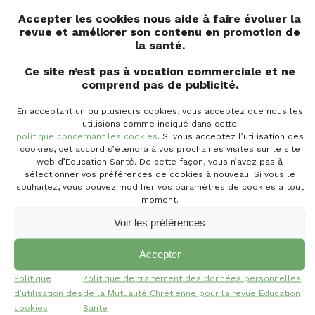
EFFACER
Accepter les cookies nous aide à faire évoluer la
revue et améliorer son contenu en promotion de
la santé.
1 résultat trouvé
Ce site n’est pas à vocation commerciale et ne
comprend pas de publicité.
Trier par
Trier par
Plus récent
En acceptant un ou plusieurs cookies, vous acceptez que nous les
Trier par
Trier par
utilisions comme indiqué dans cette
politique concernant les cookies
. Si vous acceptez l’utilisation des
cookies, cet accord s’étendra à vos prochaines visites sur le site
web d’Education Santé. De cette façon, vous n’avez pas à
INITIATIVES
sélectionner vos préférences de cookies à nouveau. Si vous le
souhaitez, vous pouvez modifier vos paramètres de cookies à tout
La santé au travail, un facteur indispensable
moment.
pour allonger la vie professionnelle
Voir les préférences
Agence européenne pour la Sécurité et la Santé au
Accepter
Travail
Politique
Politique de traitement des données personnelles
Le coup d’envoi de la nouvelle campagne de
d’utilisation des
de la Mutualité Chrétienne pour la revue Education
l’Agence européenne pour la sécurité et la...
cookies
Santé