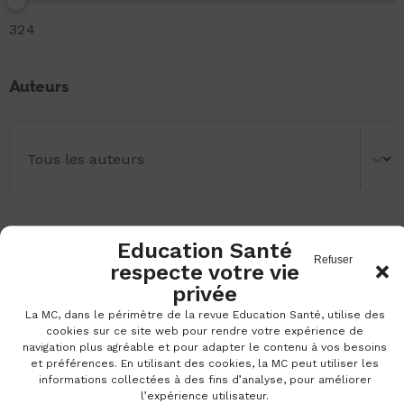
Numéros
324
Auteurs
Auteurs
Auteurs
Rubriques
Education Santé
Refuser
respecte votre vie
Rubriques
Rubriques
privée
La MC, dans le périmètre de la revue Education Santé, utilise des
cookies sur ce site web pour rendre votre expérience de
navigation plus agréable et pour adapter le contenu à vos besoins
et préférences. En utilisant des cookies, la MC peut utiliser les
informations collectées à des fins d’analyse, pour améliorer
l’expérience utilisateur.