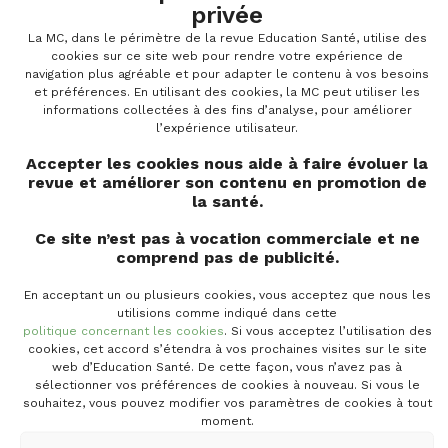
privée
EFFACER
La MC, dans le périmètre de la revue Education Santé, utilise des
cookies sur ce site web pour rendre votre expérience de
navigation plus agréable et pour adapter le contenu à vos besoins
et préférences. En utilisant des cookies, la MC peut utiliser les
1 - 2 sur 2 résultats
informations collectées à des fins d’analyse, pour améliorer
l’expérience utilisateur.
Trier par
Trier par
Plus récent
Trier par
Trier par
Accepter les cookies nous aide à faire évoluer la
revue et améliorer son contenu en promotion de
la santé.
Ce site n’est pas à vocation commerciale et ne
INITIATIVES
comprend pas de publicité.
Médecine générale et précarité
En acceptant un ou plusieurs cookies, vous acceptez que nous les
utilisions comme indiqué dans cette
V. HUBENS
V. LITT
politique concernant les cookies
. Si vous acceptez l’utilisation des
cookies, cet accord s’étendra à vos prochaines visites sur le site
‘La relation de confiance avec les patients qui
web d’Education Santé. De cette façon, vous n’avez pas à
vivent dans des conditions précaires’, une session...
sélectionner vos préférences de cookies à nouveau. Si vous le
souhaitez, vous pouvez modifier vos paramètres de cookies à tout
moment.