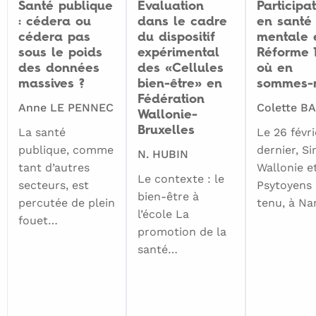
Santé publique
Évaluation
Participa
: cédera ou
dans le cadre
en santé
cédera pas
du dispositif
mentale 
sous le poids
expérimental
Réforme 1
des données
des «Cellules
où en
massives ?
bien-être» en
sommes-
Fédération
Anne LE PENNEC
Colette B
Wallonie-
Bruxelles
La santé
Le 26 févri
publique, comme
dernier, Si
N. HUBIN
tant d’autres
Wallonie e
Le contexte : le
secteurs, est
Psytoyens
bien-être à
percutée de plein
tenu, à N
l’école La
fouet…
promotion de la
santé…