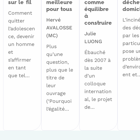
sur le fil
meilleure
comme
déche
pour tous
équilibre
domic
Comment
à
Hervé
L’incin
quitter
construire
AVALOSSE
des dé
l’adolescen
Julie
(MC)
par les
ce, devenir
LUONG
particu
un homme
Plus
pose un
et
Ébauché
qu’une
probl
s’affirmer
dès 2007 à
question,
d’envi
en tant
la suite
plus que le
ent et
que tel…
d’un
titre de
colloque
leur
internation
ouvrage
al, le projet
(‘Pourquoi
de…
l’égalité…