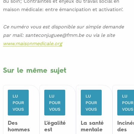
du soin’,’ Contraintes et enjeux du travail social en
maison médicale: entre émancipation et activation’.
Ce numéro vous est disponible sur simple demande
par mail: santeconjuguee@fmm.be ou via le site
www.maisonmedicale.org
Sur le même sujet
LU
LU
LU
LU
POUR
POUR
POUR
POUR
VOUS
VOUS
VOUS
VOUS
Des
L’égalité
La santé
Inciné
hommes
est
mentale
des