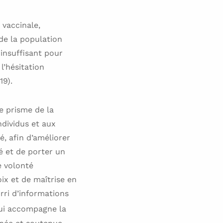
 vaccinale,
de la population
 insuffisant pour
l’hésitation
19).
le prisme de la
ndividus et aux
, afin d’améliorer
té et de porter un
e volonté
ix et de maîtrise en
urri d’informations
qui accompagne la