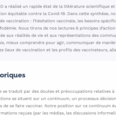
 a réalisé un rapide état de la littérature scientifique et
tion équitable contre la Covid-19. Dans cette synthèse, n
 de vaccination : l’hésitation vaccinale, les besoins spécif
odémie. Nous tirons de nos lectures 6 principes d’action
ée aux réalités de vie et aux représentations des commu
lais, mieux comprendre pour agir, communiquer de manièr
es lieux de vaccination et les profils des vaccinateurs, all
oriques
le se traduit par des doutes et préoccupations relatives à 
ions se situent sur un continuum, un processus décisionn
us de se faire vacciner. Notre position sur ce continuum
rmations reçues (par les médias, les discussions informelle