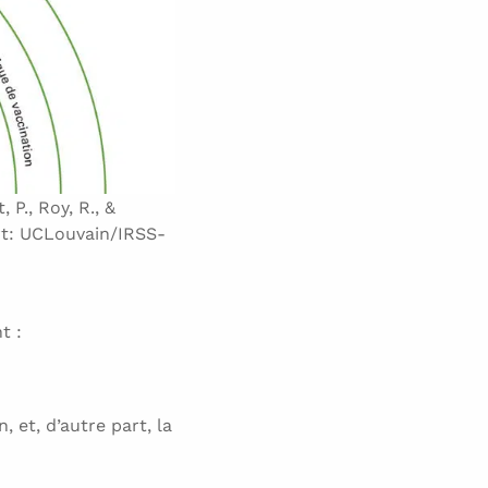
P., Roy, R., &
ert: UCLouvain/IRSS-
t :
, et, d’autre part, la