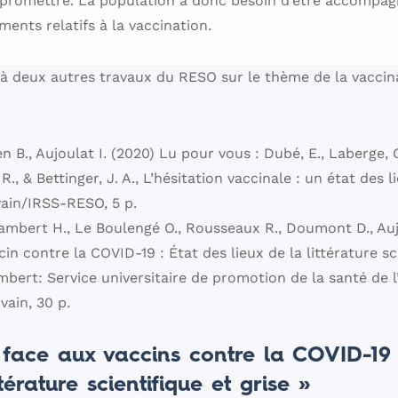
romettre. La population a donc besoin d’être accompag
ents relatifs à la vaccination.
te à deux autres travaux du RESO sur le thème de la vaccin
 B., Aujoulat I. (2020) Lu pour vous : Dubé, E., Laberge, C
R., & Bettinger, J. A., L’hésitation vaccinale : un état des
ain/IRSS-RESO, 5 p.
ambert H., Le Boulengé O., Rousseaux R., Doumont D., Aujo
in contre la COVID-19 : État des lieux de la littérature sci
ert: Service universitaire de promotion de la santé de l’
vain, 30 p.
face aux vaccins contre la COVID-19 
ttérature scientifique et grise »