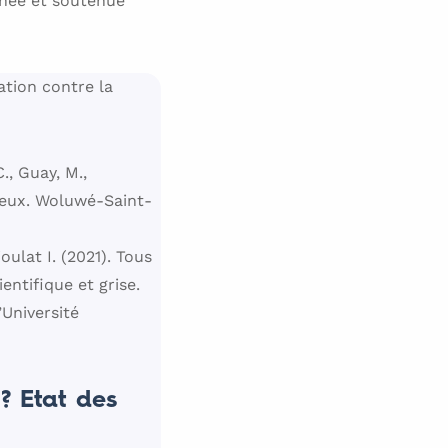
née et soutenue
ation contre la
., Guay, M.,
 lieux. Woluwé-Saint-
ulat I. (2021). Tous
entifique et grise.
Université
? Etat des