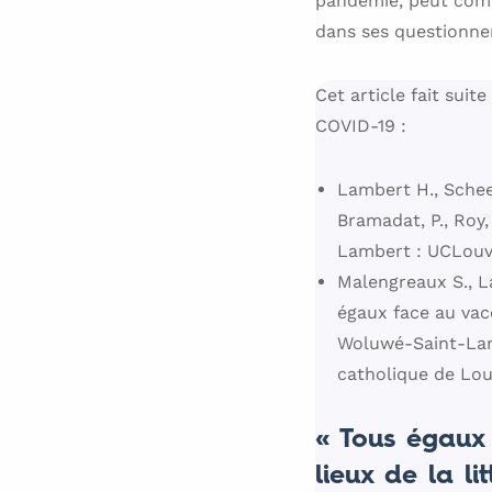
pandémie, peut comp
dans ses questionnem
Cet article fait sui
COVID-19 :
Lambert H., Scheen
Bramadat, P., Roy, 
Lambert : UCLouv
Malengreaux S., L
égaux face au vacc
Woluwé-Saint-Lamb
catholique de Lou
« Tous égaux 
lieux de la li