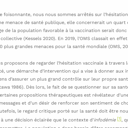
re foisonnante, nous nous sommes arrêtés sur l’hésitation
 menace de santé publique, elle concernerait un quart 
e de la population favorable à la vaccination serait donc
collective (Kessels 2020). En 2019, l’OMS classait en effet 
10 plus grandes menaces pour la santé mondiale (OMS, 20
us proposons de regarder l’hésitation vaccinale à travers 
é, une démarche d’intervention qui a vise à donner aux i
ns d’assurer un plus grand contrôle sur leur propre santé
tawa 1986). Dès lors, le fait de se questionner sur sa san
certaines propositions thérapeutiques est révélateur d’un
messages et d’un désir de renforcer son sentiment de cho
tefois, le regard critique porté sur la santé doit être no
[1]
à une décision éclairée que le contexte d’
infodémie
, 