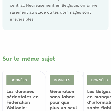
central. Heureusement en Belgique, on arrive
rarement au stade où les dommages sont
irréversibles.
https://journals.plos.org/plosntds/article/asset?
https://ecdc.europa.eu/en/healthtopics/syphilis/Pages/
id=10.1371%2Fjournal.pntd.0004711.PDF
Epidemiological-Report.aspx
Sur le même sujet
DONNÉES
DONNÉES
DONNÉES
Les données
Génération
Les Belges
périnatales en
sans tabac:
en manqu
Fédération
pour que
d’informat
Wallonie-
plus un seul
santé fiab