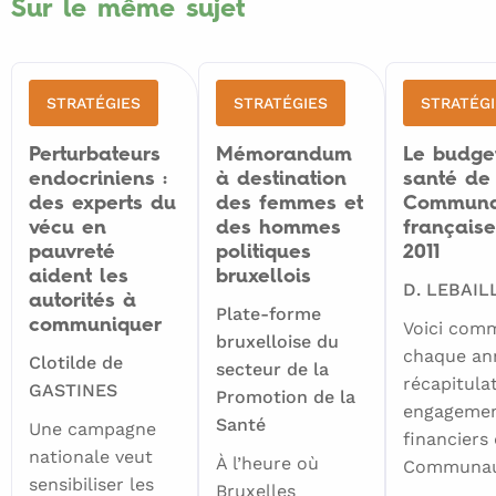
Sur le même sujet
STRATÉGIES
STRATÉGIES
STRATÉGI
Perturbateurs
Mémorandum
Le budge
endocriniens :
à destination
santé de
des experts du
des femmes et
Communa
vécu en
des hommes
français
pauvreté
politiques
2011
aident les
bruxellois
D. LEBAIL
autorités à
Plate-forme
communiquer
Voici com
bruxelloise du
chaque an
Clotilde de
secteur de la
récapitulat
GASTINES
Promotion de la
engageme
Santé
Une campagne
financiers 
nationale veut
À l’heure où
Communa
sensibiliser les
Bruxelles