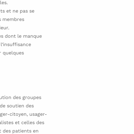
les.
nts et ne pas se
les membres
eur.
les dont le manque
l’insuffisance
ar quelques
lution des groupes
 de soutien des
ager-citoyen, usager-
istes et celles des
t des patients en