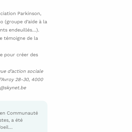
ociation Parkinson,
o (groupe d’aide à la
ents endeuillés…).
ue témoigne de la
e pour créer des
ue d’action sociale
d’Avroy 28-30, 4000
re@skynet.be
elp en Communauté
stes, a été
’oeil…