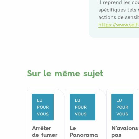
Il reprend les c
spécifiques tels
actions de sensib
https://www.self
Sur le même sujet
LU
LU
LU
POUR
POUR
POUR
VOUS
VOUS
VOUS
Arrêter
Le
N’avalons
de fumer
Panorama
pas