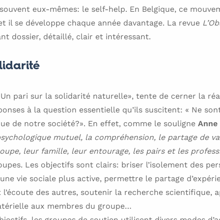
t souvent eux-mêmes: le self-help. En Belgique, ce mouve
 et il se développe chaque année davantage. La revue
L’Ob
 dossier, détaillé, clair et intéressant.
lidarité
Un pari sur la solidarité naturelle», tente de cerner la ré
ponses à la question essentielle qu’ils suscitent: « Ne son
que de notre société?». En effet, comme le souligne
Anne
 psychologique mutuel, la compréhension, le partage de val
upe, leur famille, leur entourage, les pairs et les profes
upes. Les objectifs sont clairs: briser l’isolement des pe
ne vie sociale plus active, permettre le partage d’expéri
t l’écoute des autres, soutenir la recherche scientifique, 
 matérielle aux membres du groupe…
bjectifs, les groupes de soutien utilisent divers modes d’a