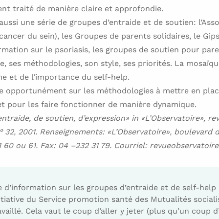
nt traité de manière claire et approfondie.
aussi une série de groupes d’entraide et de soutien: l’Ass
ancer du sein), les Groupes de parents solidaires, le Gips
ormation sur le psoriasis, les groupes de soutien pour par
e, ses méthodologies, son style, ses priorités. La mosaïq
e et de l’importance du self-help.
ne opportunément sur les méthodologies à mettre en plac
t pour les faire fonctionner de manière dynamique.
ntraide, de soutien, d’expression» in «L’Observatoire», rev
° 32, 2001. Renseignements: «L’Observatoire», boulevard 
31 60 ou 61. Fax: 04 –232 31 79. Courriel: revueobservatoi
e d’information sur les groupes d’entraide et de self-h
itiative du Service promotion santé des Mutualités sociali
illé. Cela vaut le coup d’aller y jeter (plus qu’un coup d