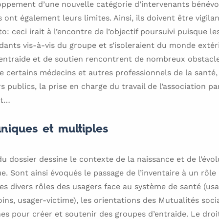
oppement d’une nouvelle catégorie d’intervenants bénévo
 ont également leurs limites. Ainsi, ils doivent être vigila
: ceci irait à l’encontre de l’objectif poursuivi puisque 
ants vis-à-vis du groupe et s’isoleraient du monde extéri
d’entraide et de soutien rencontrent de nombreux obstac
 certains médecins et autres professionnels de la santé, 
s publics, la prise en charge du travail de l’association p
nt…
niques et multiples
u dossier dessine le contexte de la naissance et de l’évo
ue. Sont ainsi évoqués le passage de l’inventaire à un rôle
les divers rôles des usagers face au système de santé (us
s, usager-victime), les orientations des Mutualités social
es pour créer et soutenir des groupes d’entraide. Le droi