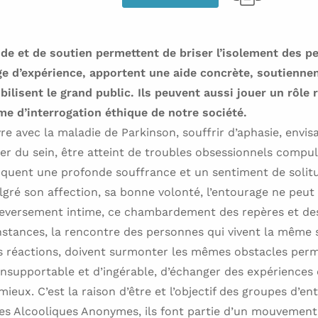
ide et de soutien permettent de briser l’isolement des p
ge d’expérience, apportent une aide concrète, soutiennen
bilisent le grand public. Ils peuvent aussi jouer un rôle r
me d’interrogation éthique de notre société.
re avec la maladie de Parkinson, souffrir d’aphasie, envisa
er du sein, être atteint de troubles obsessionnels compul
oquent une profonde souffrance et un sentiment de solit
Malgré son affection, sa bonne volonté, l’entourage ne peut
versement intime, ce chambardement des repères et des
nstances, la rencontre des personnes qui vivent la même 
 réactions, doivent surmonter les mêmes obstacles perm
nsupportable et d’ingérable, d’échanger des expériences 
mieux. C’est la raison d’être et l’objectif des groupes d’ent
es Alcooliques Anonymes, ils font partie d’un mouvement 