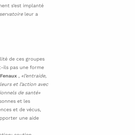
ment s’est implanté
servatoire
leur a
alité de ces groupes
t-ils pas une forme
 Fenaux
,
«l’entraide,
eurs et l’action avec
sionnels de santé»
rsonnes et les
ences et de vécus,
apporter une aide
ction: soutien