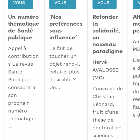
VOUS
VOUS
VOUS
Un numéro
‘Nos
Refonder
At
thématique
préférences
la
mo
de Santé
sous
solidarité,
pe
publique
influence’
un
An
nouveau
Appel à
Le fait de
PE
paradigme
contribution
toucher un
L’
Hervé
s La revue
objet rend-il
e 
AVALOSSE
Santé
celui-ci plus
pa
(MC)
Publique
désirable ?
l’é
consacrera
Un…
L’ouvrage de
du
son
Christian
re
prochain
Léonard,
l’
numéro
fruit d’une
e 
thématique
thèse de
…
doctorat en
sciences