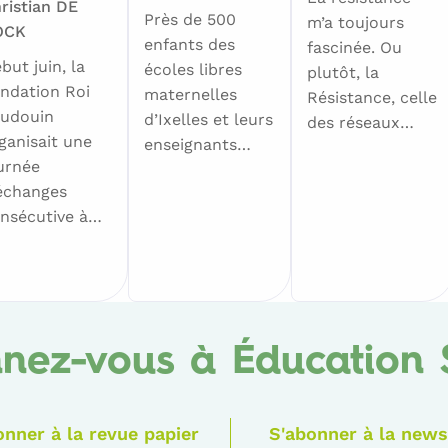
ristian DE
Près de 500
m’a toujours
OCK
enfants des
fascinée. Ou
but juin, la
écoles libres
plutôt, la
ndation Roi
maternelles
Résistance, celle
udouin
d’Ixelles et leurs
des réseaux…
ganisait une
enseignants…
urnée
échanges
nsécutive à…
nez-vous à Éducation 
onner à la revue papier
S'abonner à la news