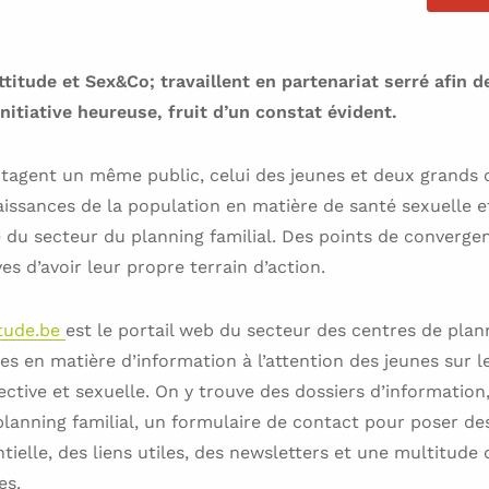
titude et Sex&Co; travaillent en partenariat serré afin d
itiative heureuse, fruit d’un constat évident.
tagent un même public, celui des jeunes et deux grands o
ssances de la population en matière de santé sexuelle et
ité du secteur du planning familial. Des points de converg
ves d’avoir leur propre terrain d’action.
itude.be
est le portail web du secteur des centres de plann
les en matière d’information à l’attention des jeunes sur l
fective et sexuelle. On y trouve des dossiers d’informatio
planning familial, un formulaire de contact pour poser de
ielle, des liens utiles, des newsletters et une multitude 
es.