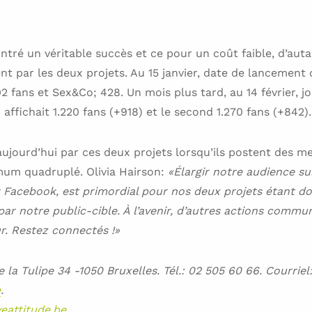
tré un véritable succès et ce pour un coût faible, d’autan
t par les deux projets. Au 15 janvier, date de lancement
2 fans et Sex&Co; 428. Un mois plus tard, au 14 février, j
affichait 1.220 fans (+918) et le second 1.270 fans (+842).
ujourd’hui par ces deux projets lorsqu’ils postent des m
um quadruplé. Olivia Hairson:
«Élargir notre audience sur
 Facebook, est primordial pour nos deux projets étant don
ar notre public-cible. À l’avenir, d’autres actions commune
ur. Restez connectés !»
 la Tulipe 34 -1050 Bruxelles. Tél.: 02 505 60 66. Courriel
e
.
eattitude.be