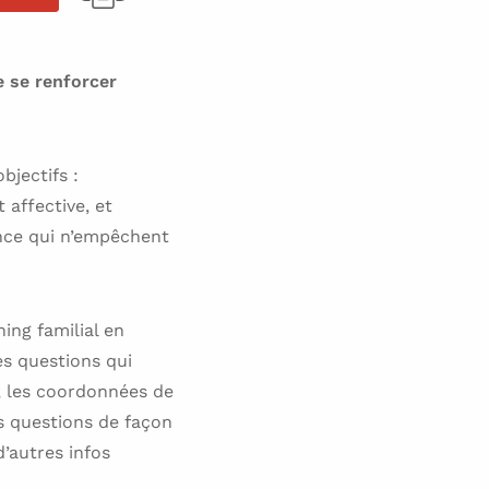
e se renforcer
bjectifs :
 affective, et
ence qui n’empêchent
ing familial en
es questions qui
n, les coordonnées de
s questions de façon
d’autres infos