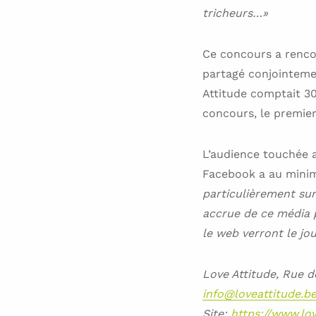
tricheurs…»
Ce concours a rencon
partagé conjointemen
Attitude comptait 30
concours, le premier 
L’audience touchée a
Facebook a au minim
particulièrement sur
accrue de ce média p
le web verront le jo
Love Attitude, Rue de
info@loveattitude.b
Site:
https://www.lov