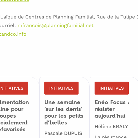
 Laïque de Centres de Planning Familial, Rue de la Tulipe 
ourriel:
mfrancois@planningfamilial.net
xandco.info
INITIATIVES
INITIATIVES
INITIATIVES
imentation
Une semaine
Enéo Focus :
ine pour
‘sur les dents’
résister
roupes
pour les petits
aujourd’hui
ocialement
d’Ixelles
Hélène ERALY
favorisés
Pascale DUPUIS
La résistance