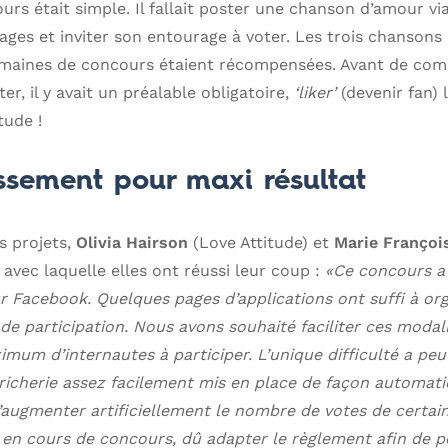
urs était simple. Il fallait poster une chanson d’amour vi
ages et inviter son entourage à voter. Les trois chansons 
emaines de concours étaient récompensées. Avant de com
r, il y avait un préalable obligatoire,
‘liker’
(devenir fan)
tude !
issement pour maxi résultat
s projets,
Olivia Hairson
(Love Attitude) et
Marie Franço
é avec laquelle elles ont réussi leur coup :
«Ce concours a 
r Facebook. Quelques pages d’applications ont suffi à or
de participation. Nous avons souhaité faciliter ces mod
imum d’internautes à participer. L’unique difficulté a peut
icherie assez facilement mis en place de façon automatiq
’augmenter artificiellement le nombre de votes de certain
, en cours de concours, dû adapter le règlement afin de p