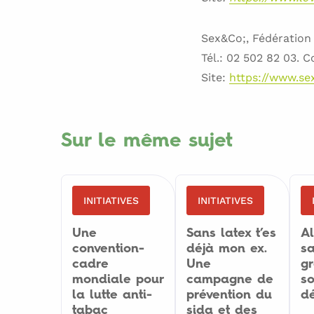
Sex&Co;, Fédération
Tél.: 02 502 82 03. C
Site:
https://www.se
Sur le même sujet
INITIATIVES
INITIATIVES
Une
Sans latex t’es
Al
convention-
déjà mon ex.
sa
cadre
Une
g
mondiale pour
campagne de
s
la lutte anti-
prévention du
dé
tabac
sida et des