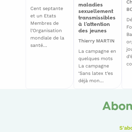
Ch
maladies
Cent septante
B
sexuellement
et un Etats
transmissibles
Dé
Membres de
à l’attention
Fo
l’Organisation
des jeunes
Ba
mondiale de la
Thierry MARTIN
or
santé…
jo
La campagne en
d’
quelques mots
co
La campagne
‘Sans latex t’es
déjà mon…
Abon
S'ab