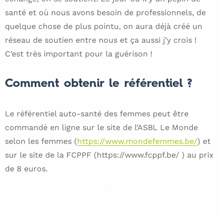
santé et où nous avons besoin de professionnels, de
quelque chose de plus pointu, on aura déjà créé un
réseau de soutien entre nous et ça aussi j’y crois !
C’est très important pour la guérison !
Comment obtenir le référentiel ?
Le référentiel auto-santé des femmes peut être
commandé en ligne sur le site de l’ASBL Le Monde
selon les femmes (
https://www.mondefemmes.be/
) et
sur le site de la FCPPF (https://www.fcppf.be/ ) au prix
de 8 euros.
https://www.mondefemmes.be/genre-
https://www.fcppf.be/la-
Référentiel
developpement-qui-sommes-
federation/missions-et-
nous.htm
historique/