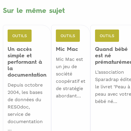
auto-
santé
Sur le même sujet
des
femmes,
Le
OUTILS
OUTILS
OUTILS
Monde
selon
Un accès
Mic Mac
Quand bébé
simple et
est né
les
Mic Mac est
performant à
prématuréme
femmes,
un jeu de
la
L’association
société
Femmes
documentation
Sparadrap édit
coopératif et
et
Depuis octobre
le livret ‘Peau à
de stratégie
Santé,
2004, les bases
peau avec votr
abordant…
Fédération
de données du
bébé né…
des
RESOdoc,
service de
Centres
documentation
Pluralistes
…