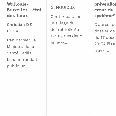
la
la
Capitale
Capitale
health
Wallonie-
préventi
G. HOUIOUX
statistique
statistique
(2017).
(2017).
equity
Bruxelles : état
cœur du
des lieux
système?
(IWEPS),
(IWEPS),
Baromètre
Baromètre
»,
Contexte: dans
le sillage du
Données
Données
social
social
American
Christian DE
D’après le
décret PSE Au
sur
sur
2017.
2017.
Journal
BOCK
dossier de
terme des deux
du 17 déc
les
les
Bruxelles
Bruxelles
of
L’an dernier, la
années…
2015À l’iss
niveaux
niveaux
:
:
Public
Ministre de la
travail…
et
et
Commission
Commission
Health,
Santé Fadila
Lanaan rendait
conditions
conditions
communautaire
communautaire
vol.
public un…
de
de
commune.
commune.
104,
vie,
vie,
S4,
disponible
disponible
p.S517-
sur
sur
S519
https://www.iweps.be/indicateurs-
https://www.iweps.be/indicateurs-
cité
statistiques/?
statistiques/?
fwp_is_categories=niveaux-et-
fwp_is_categories=niveaux-et-
dans
conditions-de-vie
conditions-de-vie
Breton
,
,