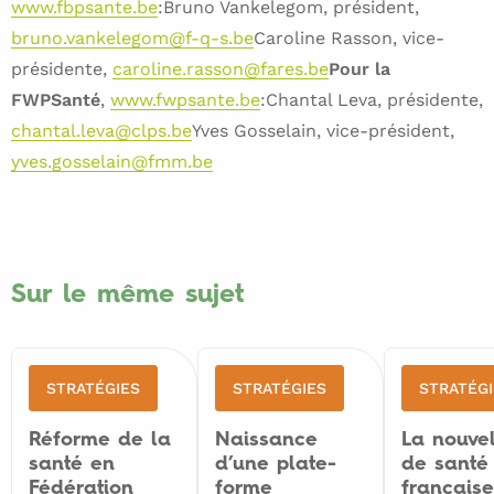
www.fbpsante.be
:Bruno Vankelegom, président,
bruno.vankelegom@f-q-s.be
Caroline Rasson, vice-
présidente,
caroline.rasson@fares.be
Pour la
FWPSanté
,
www.fwpsante.be
:Chantal Leva, présidente,
chantal.leva@clps.be
Yves Gosselain, vice-président,
yves.gosselain@fmm.be
https://www.levif.be/actualite/sante/la-
https://g2h2.org/wp-
L’Institut
L’Institut
L’Observatoire
L’Observatoire
Marmot
Charte
wallonie-en-surmortalite-
content/uploads/2018/05/statement.pdf
chronique/article-normal-844463.html
wallon
wallon
de
de
M.,
d’Ottawa,
de
de
la
la
Allen
OMS
Sur le même sujet
l’évaluation,
l’évaluation,
Santé
Santé
J.J.
1986.
de
de
et
et
(2014)
la
la
du
du
«
STRATÉGIES
STRATÉGIES
STRATÉGI
prospective
prospective
Social
Social
Social
et
et
de
de
determinants
Réforme de la
Naissance
La nouvel
santé en
d’une plate-
de santé
de
de
Bruxelles-
Bruxelles-
of
Fédération
forme
française