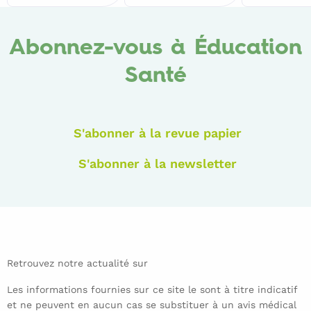
E.,
consulté
consulté
et
le
le
al.,
Abonnez-vous à Éducation
30-
30-
(2017)
Santé
05-
05-
«
2018
2018
La
promotion
S'abonner à la revue papier
de
la
S'abonner à la newsletter
santé
–
comprendre
pour
agir
Retrouvez notre actualité sur
dans
Les informations fournies sur ce site le sont à titre indicatif
le
et ne peuvent en aucun cas se substituer à un avis médical