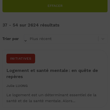
EFFACER
37 - 54 sur 2624 résultats
Trier par
Trier par
Plus récent
Trier par
Trier par
INITIATIVES
Logement et santé mentale : en quête de
repères
Julie LUONG
Le logement est un déterminant essentiel de la
santé et de la santé mentale. Alors...