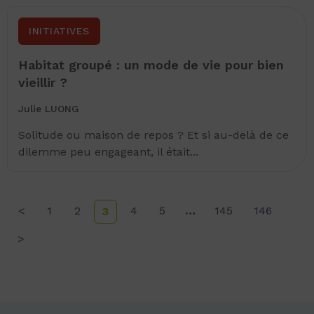
INITIATIVES
Habitat groupé : un mode de vie pour bien
vieillir ?
Julie LUONG
Solitude ou maison de repos ? Et si au-delà de ce
dilemme peu engageant, il était...
<
1
2
4
5
…
145
146
3
>