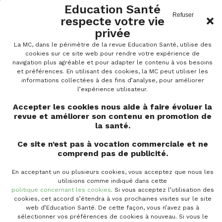
Belgique. Le regard de Stephan Van den
Education Santé
Broucke
Refuser
respecte votre vie
privée
Julie LUONG
La MC, dans le périmètre de la revue Education Santé, utilise des
Professeur ordinaire à l’UCLouvain, Stephan Van
cookies sur ce site web pour rendre votre expérience de
navigation plus agréable et pour adapter le contenu à vos besoins
den Broucke a longtemps travaillé pour l’Institut
et préférences. En utilisant des cookies, la MC peut utiliser les
flamand pour...
informations collectées à des fins d’analyse, pour améliorer
l’expérience utilisateur.
Accepter les cookies nous aide à faire évoluer la
revue et améliorer son contenu en promotion de
OUTILS
la santé.
Ce site n’est pas à vocation commerciale et ne
L’interculturalité dans les soins aux
comprend pas de publicité.
personnes âgées
En acceptant un ou plusieurs cookies, vous acceptez que nous les
Service Universitaire de Promotion de la Santé
utilisions comme indiqué dans cette
Uclouvain/IRSS-RESO
politique concernant les cookies
. Si vous acceptez l’utilisation des
cookies, cet accord s’étendra à vos prochaines visites sur le site
La thématique de l’interculturalité dans les soins
web d’Education Santé. De cette façon, vous n’avez pas à
vous intéresse ? Le RESO vous invite à une...
sélectionner vos préférences de cookies à nouveau. Si vous le