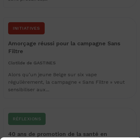
INITIATIVES
Amorçage réussi pour la campagne Sans
Filtre
Clotilde de GASTINES
Alors qu’un jeune Belge sur six vape
régulièrement, la campagne « Sans Filtre » veut
sensibiliser aux...
RÉFLEXIONS
40 ans de promotion de la santé en