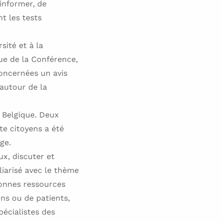
’informer, de
t les tests
sité et à la
ue de la Conférence,
oncernées un avis
 autour de la
 Belgique. Deux
te citoyens a été
ge.
x, discuter et
liarisé avec le thème
sonnes ressources
ins ou de patients,
écialistes des