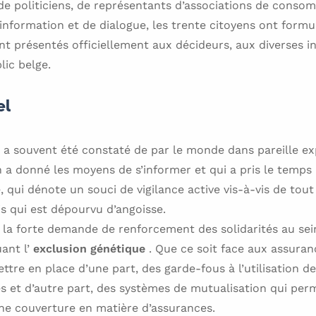
 de politiciens, de représentants d’associations de cons
information et de dialogue, les trente citoyens ont formul
ont présentés officiellement aux décideurs, aux diverses 
lic belge.
el
a a souvent été constaté de par le monde dans pareille e
on a donné les moyens de s’informer et qui a pris le temps
é, qui dénote un souci de vigilance active vis-à-vis de tou
s qui est dépourvu d’angoisse.
er la forte demande de renforcement des solidarités au sein
uant l’
exclusion génétique
. Que ce soit face aux assura
ttre en place d’une part, des garde-fous à l’utilisation d
 et d’autre part, des systèmes de mutualisation qui per
ne couverture en matière d’assurances.