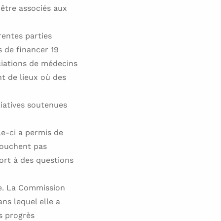
 être associés aux
rentes parties
s de financer 19
ociations de médecins
nt de lieux où des
tiatives soutenues
le-ci a permis de
touchent pas
ort à des questions
pe. La Commission
ns lequel elle a
es progrès