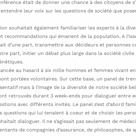
conférence était de donner une chance à des citoyens de s
e entendre leur voix sur les questions de société que posen
ion souhaitait également familiariser les experts à la diver
et recommandations qui émanent de la population. A l’iss
ait d’une part, transmettre aux décideurs et personnes c
tre part, initier un débat plus large dans la société civile
énétiques.
 lancée au hasard à six mille hommes et femmes vivant en
ont portées volontaires. Sur cette base, un panel de tren
entatif mais à l’image de la diversité de notre société bel
ont retrouvés durant 3 week-ends pour dialoguer entre eu
stions avec différents invités. Le panel s’est d’abord fami
s questions qui lui tenaient à coeur et de choisir les per
uhaitait dialoguer. Il ne s’agissait pas seulement de médec
entants de compagnies d’assurance, de philosophes, de sp