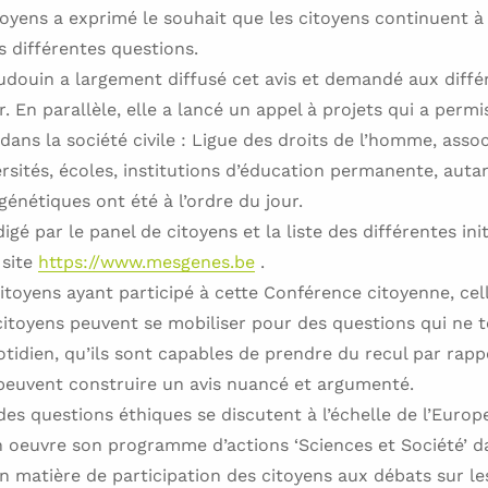
itoyens a exprimé le souhait que les citoyens continuent à
s différentes questions.
douin a largement diffusé cet avis et demandé aux diffé
. En parallèle, elle a lancé un appel à projets qui a permi
 dans la société civile : Ligue des droits de l’homme, ass
ersités, écoles, institutions d’éducation permanente, auta
génétiques ont été à l’ordre du jour.
gé par le panel de citoyens et la liste des différentes ini
 site
https://www.mesgenes.be
.
itoyens ayant participé à cette Conférence citoyenne, cel
itoyens peuvent se mobiliser pour des questions qui ne 
tidien, qu’ils sont capables de prendre du recul par rapp
 peuvent construire un avis nuancé et argumenté.
des questions éthiques se discutent à l’échelle de l’Euro
oeuvre son programme d’actions ‘Sciences et Société’ da
 en matière de participation des citoyens aux débats sur l