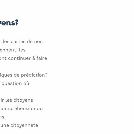
yens?
 les cartes de nos
ennent, les
nt continuer à faire
niques de prédiction?
e question où
ir les citoyens
incompréhension ou
ns.
’une citoyenneté