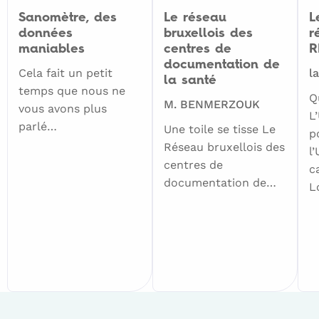
Sanomètre, des
Le réseau
L
données
bruxellois des
r
maniables
centres de
R
documentation de
Cela fait un petit
l
la santé
temps que nous ne
Q
M. BENMERZOUK
vous avons plus
L
parlé…
Une toile se tisse Le
p
Réseau bruxellois des
l
centres de
c
documentation de…
L