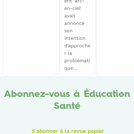
ent ‘arc-
en-ciel’
avait
annoncé
son
intention
d’approche
r la
problémati
que…
Abonnez-vous à Éducation
Santé
S'abonner à la revue papier