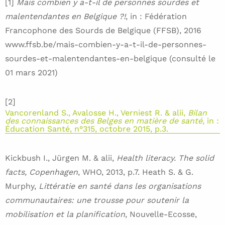
[1]
Mais combien y a-t-il de personnes sourdes et
malentendantes en Belgique ?!
, in : Fédération
Francophone des Sourds de Belgique (FFSB), 2016
www.ffsb.be/mais-combien-y-a-t-il-de-personnes-
sourdes-et-malentendantes-en-belgique (consulté le
01 mars 2021)
[2]
Vancorenland S., Avalosse H., Verniest R. & alii,
Bilan
des connaissances des Belges en matière de santé
, in :
Éducation Santé, n°315, octobre 2015, p.3.
Kickbush I., Jürgen M. & alii,
Health literacy. The solid
facts, Copenhagen
, WHO, 2013, p.7. Heath S. & G.
Murphy,
Littératie en santé dans les organisations
communautaires: une trousse pour soutenir la
mobilisation et la planification
, Nouvelle-Ecosse,