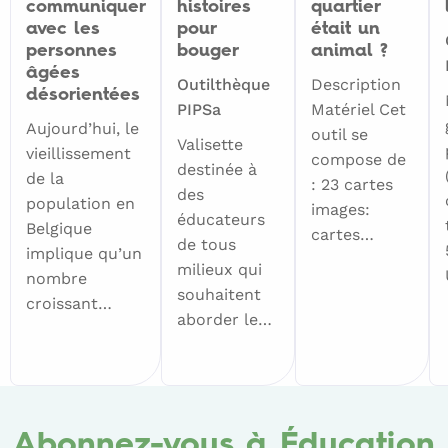
communiquer
histoires
quartier
avec les
pour
était un
personnes
bouger
animal ?
âgées
Outilthèque
Description
désorientées
PIPSa
Matériel Cet
Aujourd’hui, le
outil se
Valisette
vieillissement
compose de
destinée à
de la
: 23 cartes
des
population en
images:
éducateurs
Belgique
cartes…
de tous
implique qu’un
milieux qui
nombre
souhaitent
croissant…
aborder le…
Abonnez-vous à Éducation