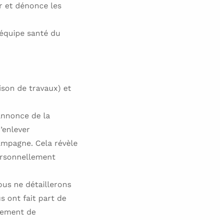
r et dénonce les
’équipe santé du
ison de travaux) et
annonce de la
’enlever
ampagne. Cela révèle
personnellement
ous ne détaillerons
s ont fait part de
tement de