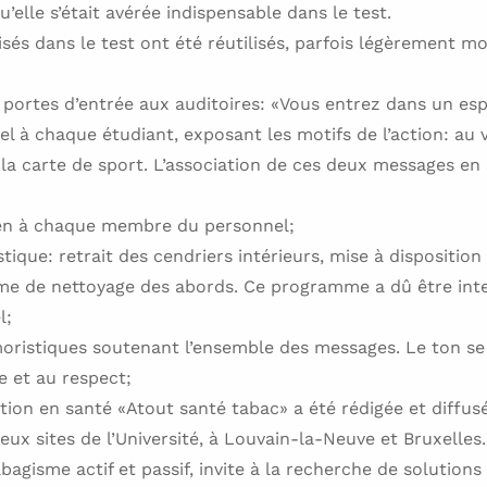
qu’elle s’était avérée indispensable dans le test.
sés dans le test ont été réutilisés, parfois légèrement mod
s portes d’entrée aux auditoires: «Vous entrez dans un e
uel à chaque étudiant, exposant les motifs de l’action: au
r la carte de sport. L’association de ces deux messages en 
en à chaque membre du personnel;
ique: retrait des cendriers intérieurs, mise à disposition
e de nettoyage des abords. Ce programme a dû être intensi
l;
oristiques soutenant l’ensemble des messages. Le ton se 
e et au respect;
tion en santé «Atout santé tabac» a été rédigée et diffus
deux sites de l’Université, à Louvain-la-Neuve et Bruxelles
bagisme actif et passif, invite à la recherche de solutions