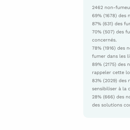
2462 non-fumeurs
69% (1678) des 
87% (631) des f
70% (507) des fu
concernés.
78% (1916) des n
fumer dans les li
89% (2175) des n
rappeler cette lo
83% (2029) des n
sensibiliser à la
28% (666) des no
des solutions co