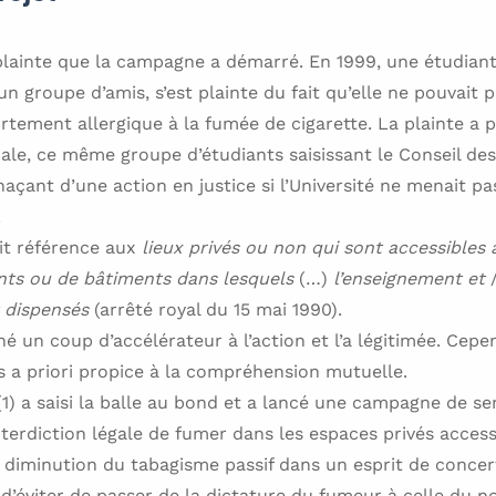
 plainte que la campagne a démarré. En 1999, une étudian
n groupe d’amis, s’est plainte du fait qu’elle ne pouvait 
ortement allergique à la fumée de cigarette. La plainte a 
ale, ce même groupe d’étudiants saisissant le Conseil des 
naçant d’une action en justice si l’Université ne menait pa
.
ait référence aux
lieux privés ou non qui sont accessibles 
ents ou de bâtiments dans lesquels
(…)
l’enseignement et
t dispensés
(arrêté royal du 15 mai 1990).
 un coup d’accélérateur à l’action et l’a légitimée. Cepen
as a priori propice à la compréhension mutuelle.
(1) a saisi la balle au bond et a lancé une campagne de sen
interdiction légale de fumer dans les espaces privés access
 diminution du tabagisme passif dans un esprit de concer
it d’éviter de passer de la dictature du fumeur à celle du 