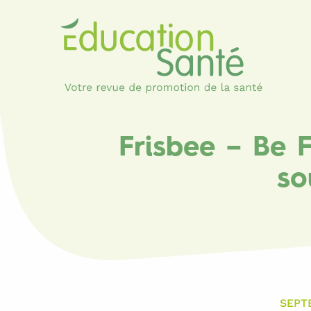
Frisbee – Be 
so
SEPT