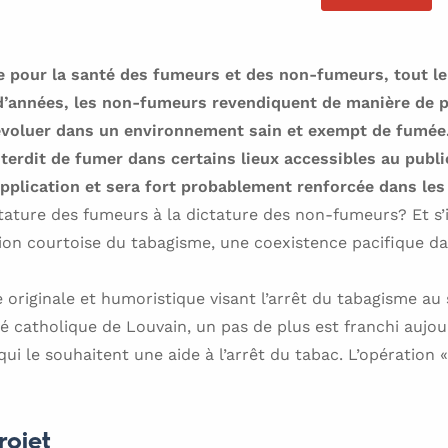
le pour la santé des fumeurs et des non-fumeurs, tout le
d’années, les non-fumeurs revendiquent de manière de p
 évoluer dans un environnement sain et exempt de fumée.
nterdit de fumer dans certains lieux accessibles au public
pplication et sera fort probablement renforcée dans les 
tature des fumeurs à la dictature des non-fumeurs? Et s’il
ion courtoise du tabagisme, une coexistence pacifique da
riginale et humoristique visant l’arrêt du tabagisme au 
té catholique de Louvain, un pas de plus est franchi aujou
qui le souhaitent une aide à l’arrêt du tabac. L’opération 
rojet