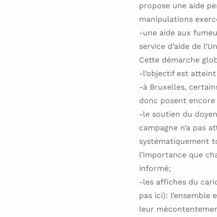
propose une aide pe
manipulations exercé
-une aide aux fumeur
service d’aide de l’Un
Cette démarche glob
-l’objectif est attei
-à Bruxelles, certai
donc posent encore
-le soutien du doyen
campagne n’a pas att
systématiquement to
l’importance que cha
informé;
-les affiches du car
pas ici): l’ensemble
leur mécontentement