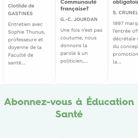
Communauté
obligatoi
Clotilde de
française?
S. CRUNE
GASTINES
G.-C. JOURDAN
1997 marq
Entretien avec
Une fois n’est pas
l’entrée off
Sophie Thunus,
coutume, nous
décrétale
professeure et
donnons la
du concep
doyenne de la
parole à un
promotion
Faculté de
politicien,…
la…
santé…
Abonnez-vous à Éducation
Santé