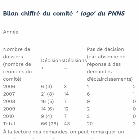
Bilan chiffré du comité ‘
logo’ du PNNS
Année
Nombre de
Pas de décision
dossiers
(par absence de
Décisions
Décisions
(nombre de
réponse à des
+
–
réunions du
demandes
comité)
d’éclaircissements)
2006
6 (3)
3
1
2
2007
21 (8)
14
6
1
2008
16 (5)
7
9
0
2009
14 (6)
12
2
0
2010
9 (4)
7
2
0
Total
66 (26)
43
20
3
À la lecture des demandes, on peut remarquer un