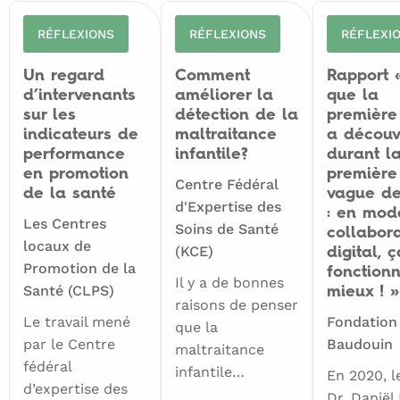
RÉFLEXIONS
RÉFLEXIONS
RÉFLEXI
Un regard
Comment
Rapport 
d’intervenants
améliorer la
que la
sur les
détection de la
première
indicateurs de
maltraitance
a découv
performance
infantile?
durant l
en promotion
première
Centre Fédéral
de la santé
vague de
d'Expertise des
: en mod
Les Centres
Soins de Santé
collabora
locaux de
(KCE)
digital, ç
Promotion de la
fonction
Il y a de bonnes
Santé (CLPS)
mieux ! »
raisons de penser
Le travail mené
Fondation
que la
par le Centre
Baudouin
maltraitance
fédéral
infantile…
En 2020, l
d’expertise des
Dr. Daniël