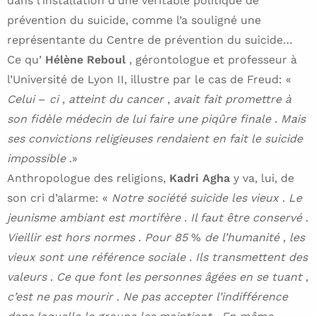
dans l’installation d’une véritable politique de
prévention du suicide, comme l’a souligné une
représentante du Centre de prévention du suicide…
Ce qu’
Hélène Reboul
, gérontologue et professeur à
l’Université de Lyon II, illustre par le cas de Freud: «
Celui
–
ci
,
atteint du cancer
,
avait fait promettre à
son fidèle médecin de lui faire une piqûre finale
.
Mais
ses convictions religieuses rendaient en fait le suicide
impossible
.»
Anthropologue des religions,
Kadri Agha
y va, lui, de
son cri d’alarme: «
Notre société suicide les vieux
.
Le
jeunisme ambiant est mortifère
.
Il faut être conservé
.
Vieillir est hors normes
.
Pour 85
%
de l’humanité
,
les
vieux sont une référence sociale
.
Ils transmettent des
valeurs
.
Ce que font les personnes âgées en se tuant
,
c’est ne pas mourir
.
Ne pas accepter l’indifférence