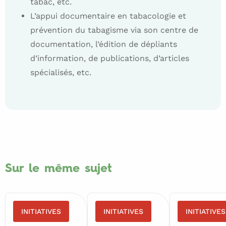
tabac, etc.
L’appui documentaire en tabacologie et
prévention du tabagisme via son centre de
documentation, l’édition de dépliants
d’information, de publications, d’articles
spécialisés, etc.
Voir
Voir
«Arrêter
https://www.fares.be/fr/brochure-
www.elearning.fares.be
de
cahier/carnet-de-voyage-tabac-
et-poids/
fumer,
Sur le même sujet
réduire
sa
consommation,
INITIATIVES
INITIATIVES
INITIATIVES
c’est