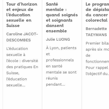
possible
Tour d’horizon
Santé
Le progr
et enjeux de
mentale :
de dépist
pour
l’éducation
quand soignés
du cancer
tous!».
sexuelle en
et soignants
colorectal
Voir
Suisse
dansent
Bernadette
ensemble
aussi
Caroline JACOT-
TAEYMANS
www.aideauxfumeurs.be
Julie LUONG
DESCOMBES
Premier bila
À Lyon, patients
L’éducation
après six mo
et
sexuelle à
de
professionnels
l’école : diversité
fonctionne
en santé
des pratiques En
Pour rappel (
mentale se sont
Suisse,
l’objectif d
réunis
l’éducation
pendant…
sexuelle…