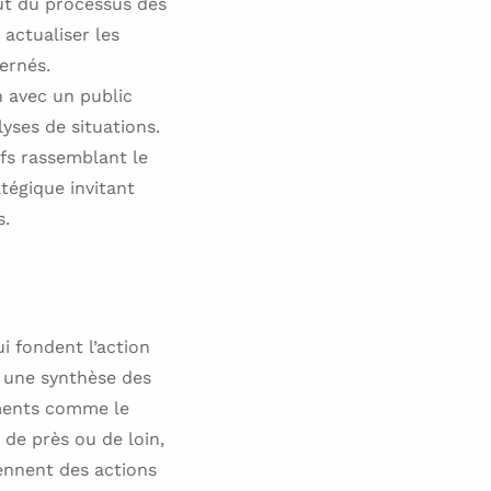
ut du processus des
actualiser les
ernés.
n avec un public
yses de situations.
ifs rassemblant le
tégique invitant
s.
i fondent l’action
t une synthèse des
uments comme le
 de près ou de loin,
iennent des actions