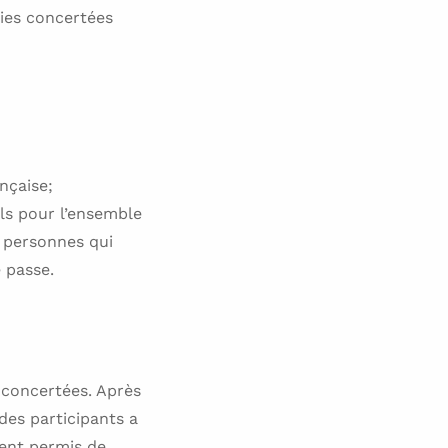
gies concertées
nçaise;
els pour l’ensemble
x personnes qui
e passe.
 concertées. Après
des participants a
ment permis de