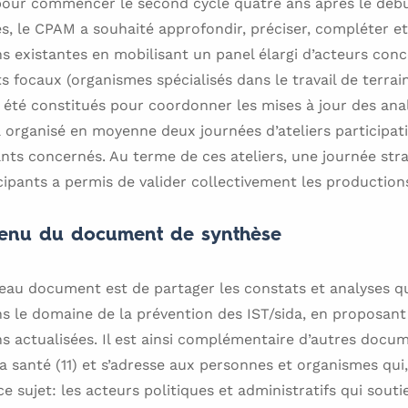
 pour commencer le second cycle quatre ans après le déb
s, le CPAM a souhaité approfondir, préciser, compléter et 
ns existantes en mobilisant un panel élargi d’acteurs conc
ts focaux (organismes spécialisés dans le travail de terrai
nt été constitués pour coordonner les mises à jour des anal
 organisé en moyenne deux journées d’ateliers participat
nts concernés. Au terme de ces ateliers, une journée stra
cipants a permis de valider collectivement les production
ntenu du document de synthèse
veau document est de partager les constats et analyses qu
s le domaine de la prévention des IST/sida, en proposan
ns actualisées. Il est ainsi complémentaire d’autres doc
a santé (11) et s’adresse aux personnes et organismes qui,
e sujet: les acteurs politiques et administratifs qui sout