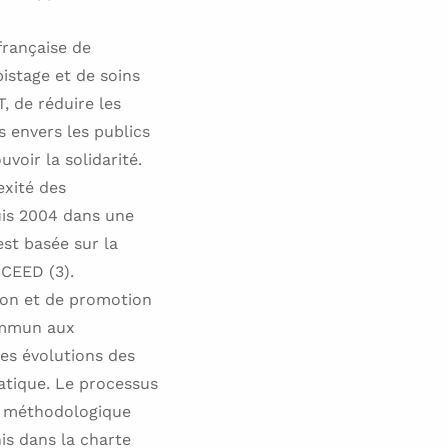
française de
istage et de soins
, de réduire les
s envers les publics
voir la solidarité.
exité des
uis 2004 dans une
st basée sur la
CEED (3).
tion et de promotion
commun aux
des évolutions des
matique. Le processus
ui méthodologique
nis dans la charte