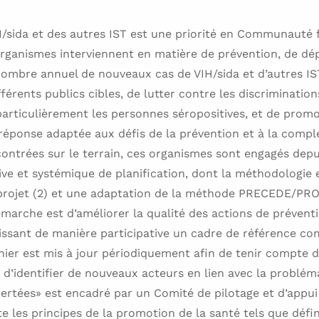
/sida et des autres IST est une priorité en Communauté 
organismes interviennent en matière de prévention, de dép
nombre annuel de nouveaux cas de VIH/sida et d’autres IST
fférents publics cibles, de lutter contre les discrimination
particulièrement les personnes séropositives, et de promou
réponse adaptée aux défis de la prévention et à la compl
ontrées sur le terrain, ces organismes sont engagés dep
ve et systémique de planification, dont la méthodologie e
 projet (2) et une adaptation de la méthode PRECEDE/PRO
démarche est d’améliorer la qualité des actions de préven
nissant de manière participative un cadre de référence 
nier est mis à jour périodiquement afin de tenir compte 
et d’identifier de nouveaux acteurs en lien avec la problé
certées» est encadré par un Comité de pilotage et d’app
te les principes de la promotion de la santé tels que défi