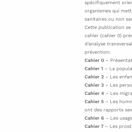
spécifiquement orien
organismes qui mette
sanitaires ou non sa
Cette publication se
cahier (cahier 0) pr
d’analyse transversa
prévention:
Cahier 0
– Présentat
Cahier 1
– La popula
Cahier 2
– Les enfan
Cahier 3
– Les perso
Cahier 4
– Les migr
Cahier 5
– Les homm
ont des rapports se
Cahier 6
– Les usage
Cahier 7
– Les prost