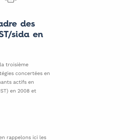
adre des
ST/sida en
 la troisième
tégies concertées en
nants actifs en
IST) en 2008 et
n rappelons ici les