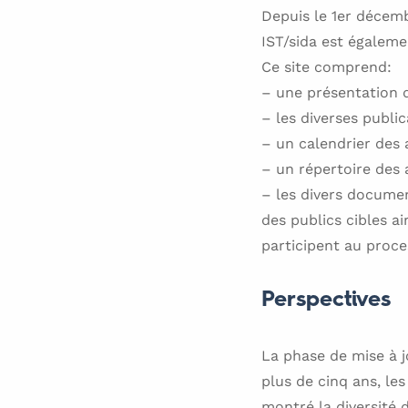
Depuis le 1er décemb
IST/sida est égaleme
Ce site comprend:
– une présentation d
– les diverses publi
– un calendrier des 
– un répertoire des
– les divers documen
des publics cibles a
participent au proces
Perspectives
La phase de mise à 
plus de cinq ans, le
montré la diversité 