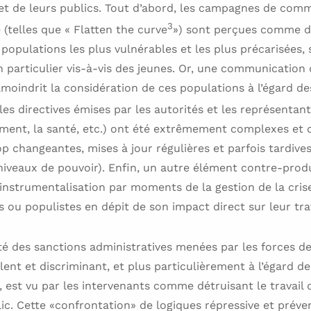
 de leurs publics. Tout d’abord, les campagnes de comm
3
(telles que « Flatten the curve
») sont perçues comme d
 populations les plus vulnérables et les plus précarisées,
en particulier vis-à-vis des jeunes. Or, une communication 
moindrit la considération de ces populations à l’égard des
 les directives émises par les autorités et les représentant
nement, la santé, etc.) ont été extrêmement complexes et
op changeantes, mises à jour régulières et parfois tardives
 niveaux de pouvoir). Enfin, un autre élément contre-produc
l’instrumentalisation par moments de la gestion de la cris
s ou populistes en dépit de son impact direct sur leur trav
sité des sanctions administratives menées par les forces de 
lent et discriminant, et plus particulièrement à l’égard d
, est vu par les intervenants comme détruisant le travail 
c. Cette «confrontation» de logiques répressive et prévent