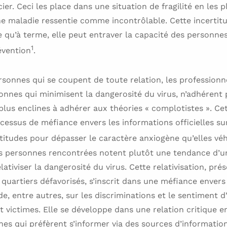
ier. Ceci les place dans une situation de fragilité en les
ne maladie ressentie comme incontrôlable. Cette incertitu
qu’à terme, elle peut entraver la capacité des personnes
1
évention
.
rsonnes qui se coupent de toute relation, les professionne
onnes qui minimisent la dangerosité du virus, n’adhérent
plus enclines à adhérer aux théories « complotistes ». Cet
essus de méfiance envers les informations officielles sur 
titudes pour dépasser le caractère anxiogène qu’elles vé
es personnes rencontrées notent plutôt une tendance d’un
lativiser la dangerosité du virus. Cette relativisation, pr
 quartiers défavorisés, s’inscrit dans une méfiance envers 
nde, entre autres, sur les discriminations et le sentiment
 victimes. Elle se développe dans une relation critique en
nes qui préfèrent s’informer via des sources d’information