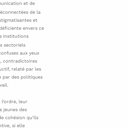
unication et de
éconnectées de la
 stigmatisantes et
déficiente envers ce
 institutions
s sectoriels
 confuses aux yeux
, contradictoires
tif, relaté par les
e par des politiques
ail.
l’ordre, leur
es jeunes des
de cohésion qu’ils
ive, si elle