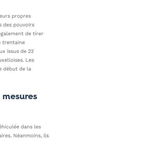
 leurs propres
s des pouvoirs
également de tirer
e trentaine
ux issus de 22
xelloises. Les
le début de la
x mesures
éhiculée dans les
ires. Néanmoins, ils