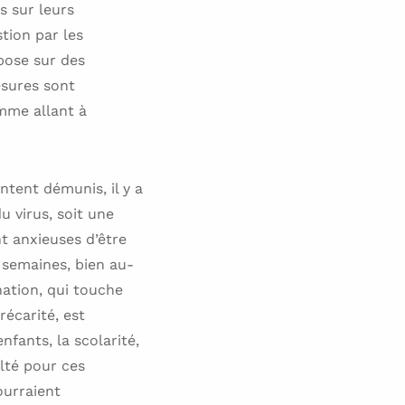
s sur leurs
stion par les
epose sur des
esures sont
mme allant à
ntent démunis, il y a
u virus, soit une
t anxieuses d’être
 semaines, bien au-
nation, qui touche
écarité, est
fants, la scolarité,
lté pour ces
ourraient