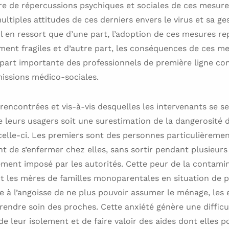
e de répercussions psychiques et sociales de ces mesure
ultiples attitudes de ces derniers envers le virus et sa ge
Il en ressort que d’une part, l’adoption de ces mesures r
ent fragiles et d’autre part, les conséquences de ces m
 part importante des professionnels de première ligne co
missions médico-sociales.
 rencontrées et vis-à-vis desquelles les intervenants se se
 leurs usagers soit une surestimation de la dangerosité d
elle-ci. Les premiers sont des personnes particulièremen
t de s’enfermer chez elles, sans sortir pendant plusieurs
ement imposé par les autorités. Cette peur de la contami
t les mères de familles monoparentales en situation de pr
 à l’angoisse de ne plus pouvoir assumer le ménage, les en
rendre soin des proches. Cette anxiété génère une difficu
de leur isolement et de faire valoir des aides dont elles p