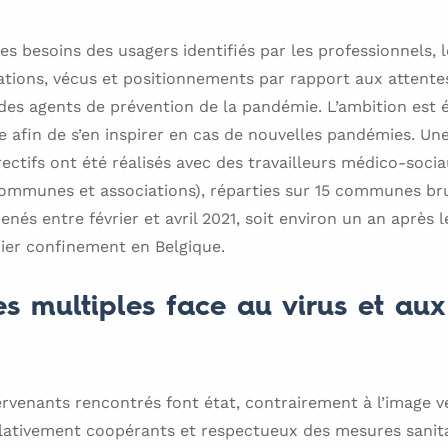
 les besoins des usagers identifiés par les professionnels,
ations, vécus et positionnements par rapport aux attente
 des agents de prévention de la pandémie. L’ambition est 
se afin de s’en inspirer en cas de nouvelles pandémies. Un
rectifs ont été réalisés avec des travailleurs médico-socia
communes et associations), réparties sur 15 communes bru
nés entre février et avril 2021, soit environ un an après 
ier confinement en Belgique.
es multiples face au virus et au
rvenants rencontrés font état, contrairement à l’image v
lativement coopérants et respectueux des mesures sanita